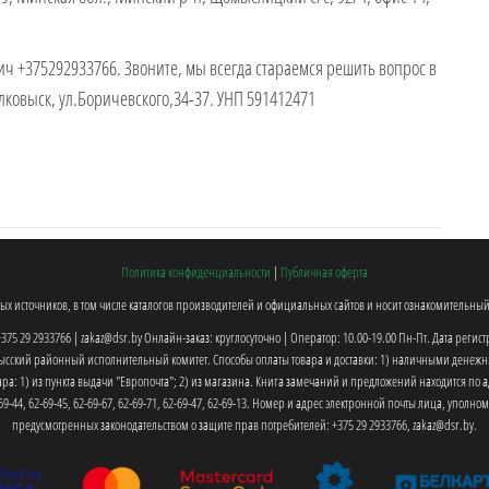
ч +375292933766. Звоните, мы всегда стараемся решить вопрос в
олковыск, ул.Боричевского,34-37. УНП 591412471
Политика конфиденциальности
|
Публичная оферта
х источников, в том числе каталогов производителей и официальных сайтов и носит ознакомительный 
375 29 2933766 | zakaz@dsr.by
Онлайн-заказ: круглосуточно | Оператор: 10.00-19.00 Пн-Пт.
Дата регис
овысский районный исполнительный комитет. Способы оплаты товара и доставки: 1) наличными денежн
а: 1) из пункта выдачи "Европочта"; 2) из магазина. Книга замечаний и предложений находится по ад
9-44, 62-69-45, 62-69-67, 62-69-71, 62-69-47, 62-69-13. Номер и адрес электронной почты лица, упо
предусмотренных законодательством о защите прав потребителей: +375 29 2933766, zakaz@dsr.by.