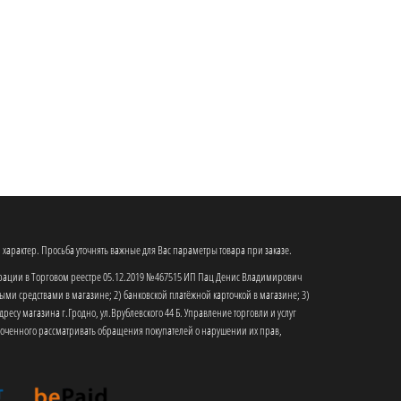
характер. Просьба уточнять важные для Вас параметры товара при заказе.
трации в Торговом реестре 05.12.2019 №467515 ИП Пац Денис Владимирович
ыми средствами в магазине; 2) банковской платёжной карточкой в магазине; 3)
ресу магазина г.Гродно, ул.Врублевского 44 Б. Управление торговли и услуг
лномоченного рассматривать обращения покупателей о нарушении их прав,