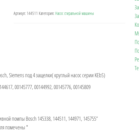
За
Артикул:
144511
Категория:
Насос стиральной машины
За
К
М
П
П
Р
Те
sch, Siemens под 4 защелки( круглый насос серии KEbS)
144617, 00145777, 00144992, 00145776, 00145809
ливной помпы Bosch 145338, 144511, 144971, 145755”
оля помечены
*