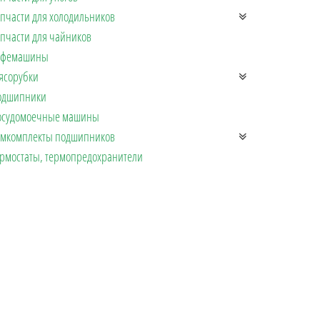
пчасти для холодильников
пчасти для чайников
офемашины
ясорубки
одшипники
осудомоечные машины
емкомплекты подшипников
рмостаты, термопредохранители