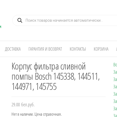
Поиск товаров
ДОСТАВКА
ГАРАНТИЯ И ВОЗВРАТ
КОНТАКТЫ
КОРЗИНА
Корпус фильтра сливной
Во
За
помпы Bosch 145338, 144511,
За
144971, 145755
За
За
За
29.00
бел.руб.
За
Нет в наличии. Цена справочная.
За