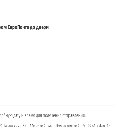
ром ЕвроПочта до двери
добную дату и время для получения отправления.
, Минская обл., Минский р-н, Щомыслицкий с/с, 92/4, офис 14,