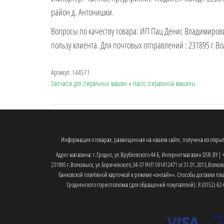
район д. Антонишки.
Вопросы по качеству товара: ИП Пац Денис Владимирови
пользу клиента. Для почтовых отправлений : 231895 г.В
Артикул:
144511
Запчасти для стиральных машин
»
Насос стиральной машины
Информация о товарах, размещенная на нашем сайте, получена из открыты
Адрес магазина: г.Гродно, ул.Врублевского 44 Б, Интернет магазин DSR.BY | +
231895 г.Волковыск, ул.Боричевского,34-37 УНП 591412471 от 31.01.2013,Волк
банковской платёжной карточкой в режиме «онлайн». Способы доставки товар
Гродненского горисполкома (для обращений покупателей): 8 (0152) 62-6