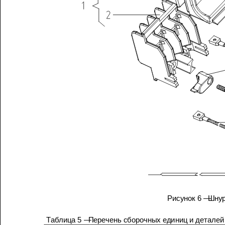
Рисунок
6 —
Шн
Продолжение
таблицы
5
Таблица
5 —
Перечень
сборочных
единиц
и
деталей