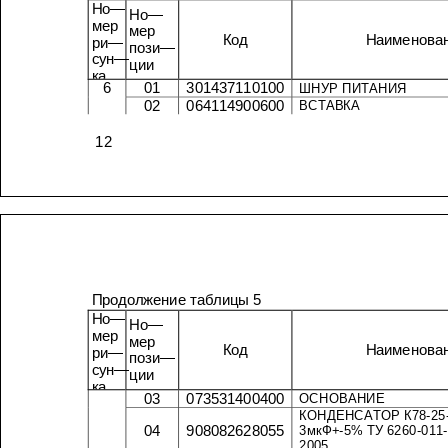
Но
—
Но
—
мер
мер
Код
ри
—
пози
—
сун
—
ции
ка
6
01
301437110100
ШНУР
ПИТАНИЯ
02
064114900600
ВСТАВКА
12
Продолжение
таблицы
5
Но
—
Но
—
мер
мер
Код
ри
—
пози
—
сун
—
ции
ка
03
073531400400
ОСНОВАНИЕ
КОНДЕНСАТОР
К
04
908082628055
мкФ
+-5%
ТУ
3
2005