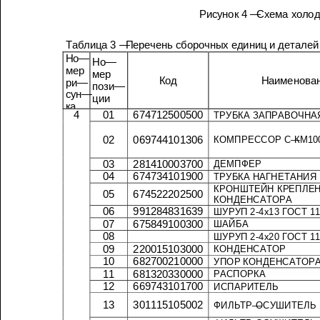
Рисунок
4 —
Схема
Продолжение
таблицы
3
Таблица
3 —
Перечень
сборочных
единиц
и
деталей
Но
—
Но
—
мер
мер
Код
ри
—
пози
—
сун
—
ции
ка
4
01
674712500500
ТРУБКА
ЗАПР
02
069744101306
КОМПРЕССОР
С
—
КМ
1
03
281410003700
ДЕМПФЕР
04
674734101900
ТРУБКА
НАГНЕТАНИЯ
КРОНШТЕЙН
05
674522202500
КОНДЕНСАТОРА
06
991284831639
ШУРУП
2-4
х
13
ГОСТ
07
675849100300
ШАЙБА
08
ШУРУП
2-4
х
20
ГОСТ
09
220015103000
КОНДЕНСАТОР
10
682700210000
УПОР
КОНДЕНСАТ
11
681320330000
РАСПОРКА
12
669743101700
ИСПАРИТЕЛЬ
13
301115105002
ФИЛЬТР
—
ОСУШИТЕЛЬ