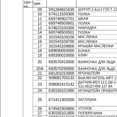
сун
—
ции
ка
09
991284831639
ШУРУП
2-4
х
13
ГОСТ
10
674113100300
ПОЛКА
11
669746902701
ШКАФ
12
669748500601
ПОЛКА
13
674623100300
НАКЛАДКА
14
669748500501
ПОЛКА
15
301543108100
МАСЛЕНКА
16
301543108700
МАСЛЕНКА
17
301543108800
КРЫШКА
МАСЛЕНКИ
18
689690050000
БОНКА
19
689390020000
КЛИН
20
683570410000
ВАННОЧКА
ДЛЯ
ЛЬДА
20
А
683570290000
ВАННОЧКА
ДЛЯ
ЛЬДА
21
681201010000
КРОНШТЕЙН
22
908081700133
ВЫКЛЮЧАТЕЛЬ
ДАТЧИК
—
РЕЛ
.112-1
М
23
908081415142
311-00227459.127-94
24
630156101900
КРОНШТЕЙН
25
671411300200
ЗАГЛУШКА
26
674542300800
УГОЛОК
27
630156101800
ПОПЕРЕЧИНА