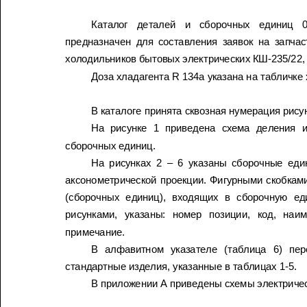
Каталог
деталей
и
сборочных
единиц
предназначен
для
составления
заявок
на
холодильников
бытовых
электрических
КШ
-235/22,
Доза
хладагента
R 134
а
указана
на
табличке
В
каталоге
принята
сквозная
нумерация
На
рисунке
1
приведена
схема
деления
сборочных
единиц
.
На
рисунках
2 – 6
указаны
сборочные
аксонометрической
проекции
.
Фигурными
скобк
(
сборочных
единиц
),
входящих
в
сборочную
рисунками
,
указаны
:
номер
позиции
,
код
,
примечание
.
В
алфавитном
указателе
(
таблица
6)
стандартные
изделия
,
указанные
в
таблицах
1-5.
В
приложении
А
приведены
схемы