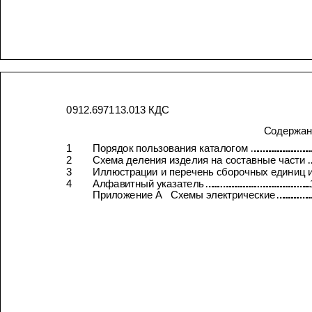
0912.697113.013
КДС
Порядок
пользования
каталогом
1
2
Схема
деления
изделия
на
составные
части
3
Иллюстрации
и
перечень
сборочных
единиц
4
Алфавитный
указатель
Приложение
А
Схемы
электрические