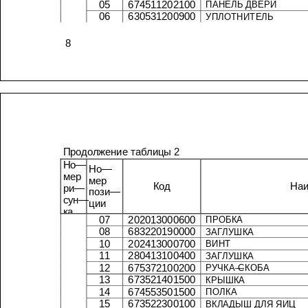
05
674511202100
ПАНЕЛЬ
ДВЕРИ
06
630531200900
УПЛОТНИТЕЛЬ
8
Продолжение
таблицы
2
Но
—
Но
—
мер
мер
Код
ри
—
пози
—
сун
—
ции
ка
07
202013000600
ПРОБКА
08
683220190000
ЗАГЛУШКА
10
202413000700
ВИНТ
11
280413100400
ЗАГЛУШКА
12
675372100200
РУЧКА
—
СКОБА
13
673521401500
КРЫШКА
14
674553501500
ПОЛКА
15
673522300100
ВКЛАДЫШ
ДЛЯ
ЯИЦ