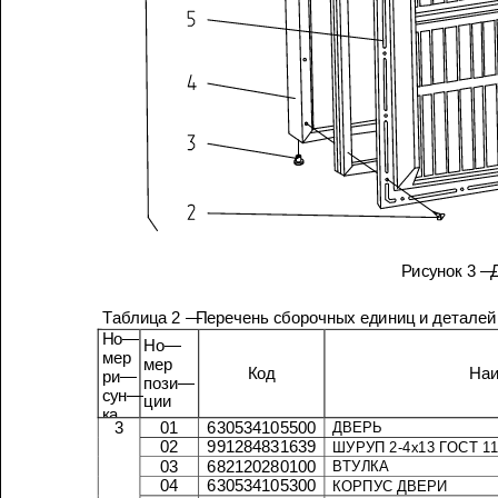
Рисунок
3 —
Продолжение
таблицы
2
Таблица
2 —
Перечень
сборочных
единиц
и
деталей
Но
—
Но
—
мер
мер
Код
ри
—
пози
—
сун
—
ции
ка
3
01
630534105500
ДВЕРЬ
02
991284831639
ШУРУП
2-4
х
13
ГОСТ
03
682120280100
ВТУЛКА
04
630534105300
КОРПУС
ДВЕРИ