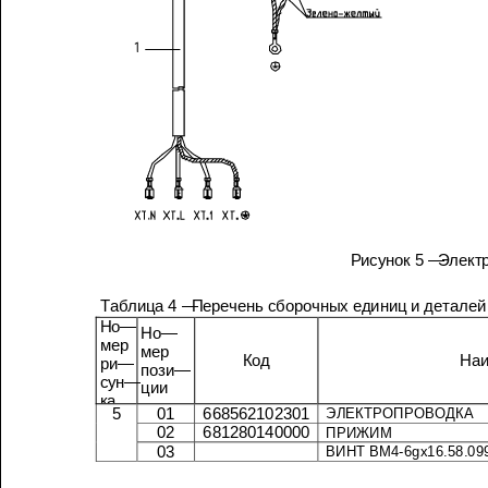
Рисунок
5 —
Продолжение
таблицы
4
Таблица
4 —
Перечень
сборочных
единиц
и
деталей
Но
—
Но
—
мер
мер
Код
ри
—
пози
—
сун
—
ции
ка
5
01
668562102301
ЭЛЕКТРОПРОВОДКА
02
681280140000
ПРИЖИМ
03
ВИНТ
ВМ
4-6g
х
16.58