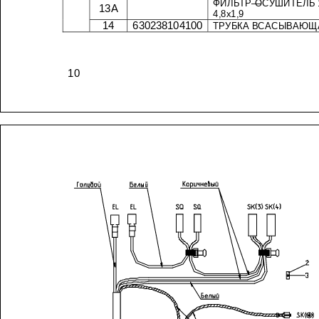
ФИЛЬТР
—
ОСУШИТЕЛЬ
13
А
х
1,9
4,8
14
630238104100
ТРУБКА
10