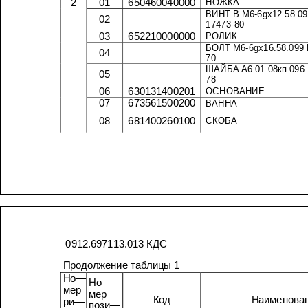
2
01
650460040000
НОЖКА
ВИНТ
В
.
М
6-6g
х
02
17473-80
03
652210000000
РОЛИК
БОЛТ
М
6-6g
х
16.58.099
04
70
ШАЙБА
А
6.01.08
кп
.096
05
78
06
630131400201
ОСНОВАНИЕ
07
673561500200
ВАННА
08
681400260100
СКОБА
0912.697113.013
КДС
Продолжение
таблицы
1
Но
—
Но
—
мер
мер
Код
ри
—
пози
—