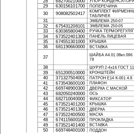
28
682700210000
УПОР
КОНДЕНСАТ
29
630156101700
ПОПЕРЕЧИНА
КОМПЛЕКТ
30
908082502417
ТАБЛИЧЕК
31
ЭМБЛЕМА
250-07
32
675431208101
ЭМБЛЕМА
250-05
33
630365800400
РУЧКА
34
673522401300
ПАНЕЛЬ
ЛИЦЕВАЯ
35
674551301000
КРЫШКА
36
681190660000
ВСТАВКА
ШАЙБА
А
4.01.08
кп
.096
37
78
38
ШУРУП
2-4
х
16
ГОСТ
39
651200510000
КРОНШТЕЙН
40
371327504001
ПАТРОН
Е
14
К
-001 4.8
41
673543600100
ПЛАФОН
МАСКОЙ
42
669748900300
ДВЕРКА
С
43
682050240000
ОСЬ
44
682710040000
ФИКСАТОР
45
673521401200
КРЫШКА
46
673521401300
ДВЕРКА
47
673522400500
МАСКА
48
674115600100
ПРОКЛАДКА
49
673521401400
ВСТАВКА
50
669748400100
ПОДДОН