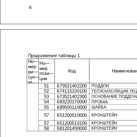
6
Продолжение
таблицы
1
Но
—
Но
—
мер
мер
Код
ри
—
пози
—
сун
—
ции
ка
51
673521402200
ПОДДОН
52
674115100100
ТЕПЛОИЗОЛЯЦИЯ
53
673521402300
ОСНОВАНИЕ
П
54
683220170000
ПРОБКА
55
689500110000
ШАЙБА
57
651200510000
КРОНШТЕЙН
57
651200510100
КРОНШТЕЙН
58
681201490000
КРОНШТЕЙН