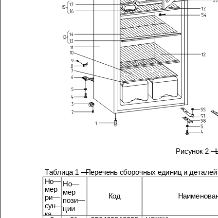
Рисунок
2 —
Продолжение
таблицы
1
Таблица
1 —
Перечень
сборочных
единиц
и
деталей
Но
—
Но
—
мер
мер
Код
ри
—
пози
—
сун
—
ции
ка