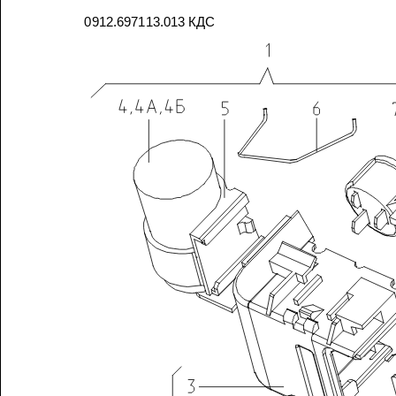
0912.697113.013
КДС